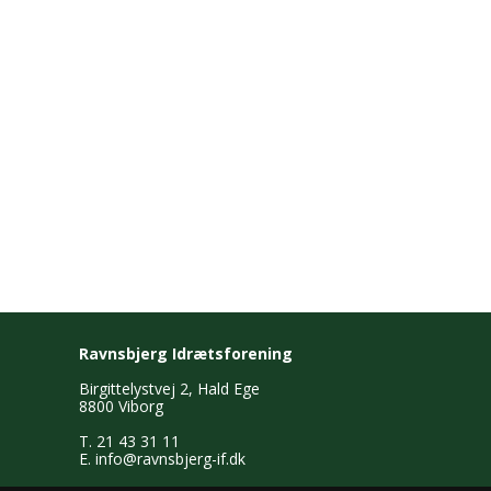
Ravnsbjerg Idrætsforening
Birgittelystvej 2, Hald Ege
8800 Viborg
T. 21 43 31 11
E.
info@ravnsbjerg-if.dk