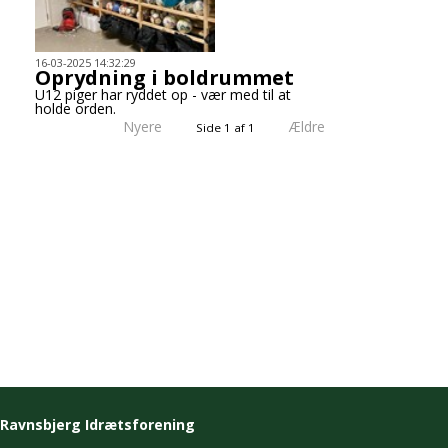
16-03-2025 14:32:29
Oprydning i boldrummet
U12 piger har ryddet op - vær med til at
holde orden.
Nyere
Ældre
Side 1 af 1
Ravnsbjerg Idrætsforening