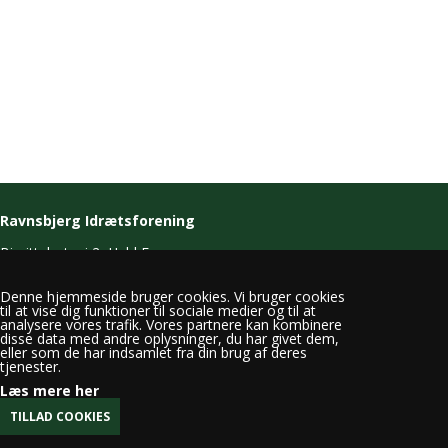
Ravnsbjerg Idrætsforening
Birgittelystvej 2, Hald Ege
8800 Viborg
Denne hjemmeside bruger cookies. Vi bruger cookies
T. 21 43 31 11
til at vise dig funktioner til sociale medier og til at
E.
info@ravnsbjerg-if.dk
analysere vores trafik. Vores partnere kan kombinere
disse data med andre oplysninger, du har givet dem,
eller som de har indsamlet fra din brug af deres
tjenester.
Læs mere her
CVR 31717175
Medlemsbetingelser
Privatlivspolitik
Cookiepolitik