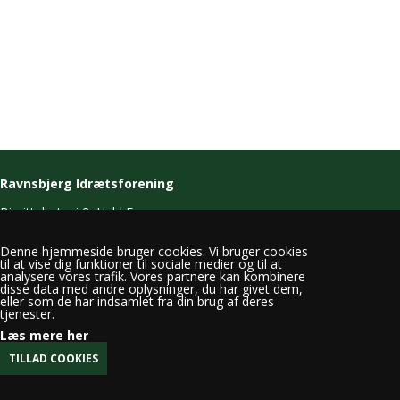
Ravnsbjerg Idrætsforening
Birgittelystvej 2, Hald Ege
8800 Viborg
Denne hjemmeside bruger cookies. Vi bruger cookies
T. 21 43 31 11
til at vise dig funktioner til sociale medier og til at
E.
info@ravnsbjerg-if.dk
analysere vores trafik. Vores partnere kan kombinere
disse data med andre oplysninger, du har givet dem,
eller som de har indsamlet fra din brug af deres
tjenester.
Læs mere her
CVR 31717175
Medlemsbetingelser
Privatlivspolitik
Cookiepolitik